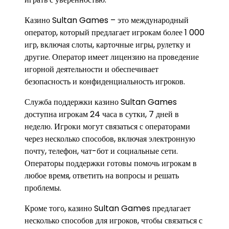
Казино Sultan Games – это международный
оператор, который предлагает игрокам более 1 000
игр, включая слоты, карточные игры, рулетку и
другие. Оператор имеет лицензию на проведение
игорной деятельности и обеспечивает
безопасность и конфиденциальность игроков.
Служба поддержки казино Sultan Games
доступна игрокам 24 часа в сутки, 7 дней в
неделю. Игроки могут связаться с операторами
через несколько способов, включая электронную
почту, телефон, чат-бот и социальные сети.
Операторы поддержки готовы помочь игрокам в
любое время, ответить на вопросы и решать
проблемы.
Кроме того, казино Sultan Games предлагает
несколько способов для игроков, чтобы связаться с