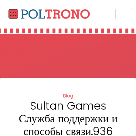
Categories
Blog
Sultan Games
Служба поддержки и
способы связи.936