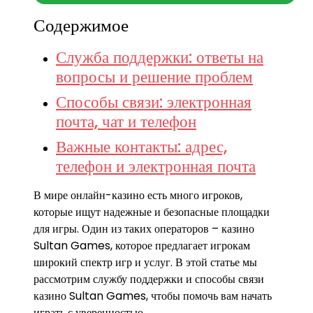
Содержимое
Служба поддержки: ответы на
вопросы и решение проблем
Способы связи: электронная
почта, чат и телефон
Важные контакты: адрес,
телефон и электронная почта
В мире онлайн-казино есть много игроков,
которые ищут надежные и безопасные площадки
для игры. Один из таких операторов – казино
Sultan Games, которое предлагает игрокам
широкий спектр игр и услуг. В этой статье мы
рассмотрим службу поддержки и способы связи
казино Sultan Games, чтобы помочь вам начать
играть с уверенностью.