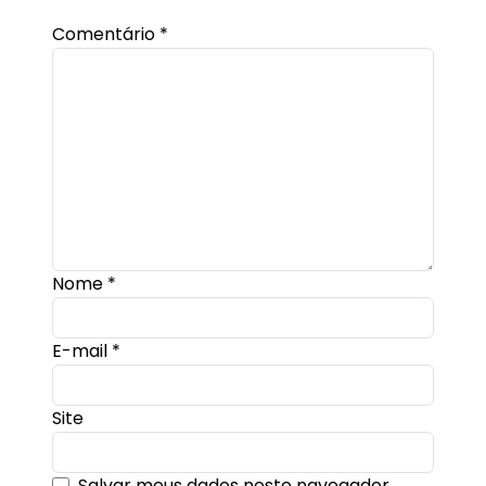
Comentário
*
Nome
*
E-mail
*
Site
Salvar meus dados neste navegador