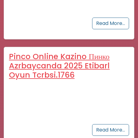
toàn Đảm…
Read More…
Pinco Online Kazino Пинко
Azrbaycanda 2025 Etibarl
Oyun Tcrbsi.1766
Pinco Online Kazino (Пинко) Azərbaycanda 2025 –
Etibarlı Oyun Təcrübəsi ▶️ OYNA Содержимое Pinco
Online Kazino haqqında məlumatlar Pinco Casino
Promo Code…
Read More…