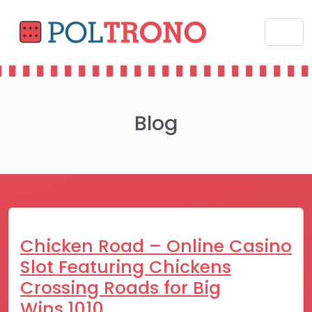
Blog
setembro 26, 2025
Chicken Road – Online Casino
Slot Featuring Chickens
Crossing Roads for Big
Wins.1010