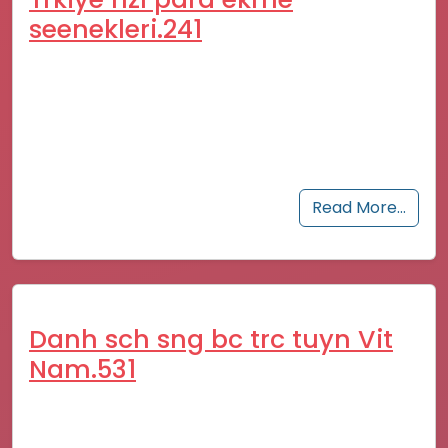
seenekleri.241
Betgaranti online casino Türkiye – hızlı para
çekme seçenekleri ▶️ OYNAMAK Содержимое Hızlı
ve Güvenli Para Çekme Yolları Para çekme
işlemlerinde karşılaşılan…
Read More…
setembro 25, 2025
Danh sch sng bc trc tuyn Vit
Nam.531
Danh sách sòng bạc trực tuyến ở Việt Nam ▶️ CHơI
Содержимое Sòng bạc trực tuyến phổ biến và an