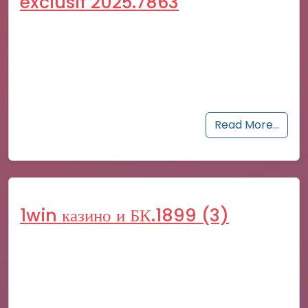
exclusif 2025.7863
Betify Casino – Avis & Bonus exclusif (2025) ▶️
JOUER Содержимое Présentation du casino Betify
Avantages et inconvénients de Betify Casino
Bonus…
Read More…
setembro 23, 2025
1win казино и БК.1899 (3)
1win — казино и БК ▶️ ИГРАТЬ Содержимое 1win:
Казино и БК Преимущества 1win Как начать играть на
1win Преимущества и функции…