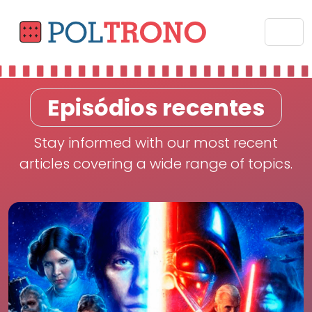
Episódios recentes
Stay informed with our most recent
articles covering a wide range of topics.