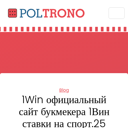
Categories
Blog
1Win официальный
сайт букмекера 1Вин
ставки на спорт.25