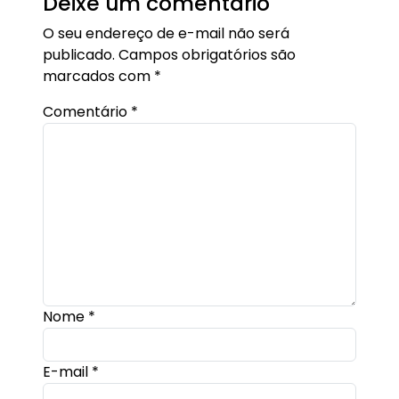
Deixe um comentário
O seu endereço de e-mail não será
publicado.
Campos obrigatórios são
marcados com
*
Comentário
*
Nome
*
E-mail
*