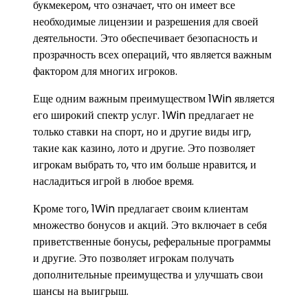
букмекером, что означает, что он имеет все
необходимые лицензии и разрешения для своей
деятельности. Это обеспечивает безопасность и
прозрачность всех операций, что является важным
фактором для многих игроков.
Еще одним важным преимуществом 1Win является
его широкий спектр услуг. 1Win предлагает не
только ставки на спорт, но и другие виды игр,
такие как казино, лото и другие. Это позволяет
игрокам выбрать то, что им больше нравится, и
насладиться игрой в любое время.
Кроме того, 1Win предлагает своим клиентам
множество бонусов и акций. Это включает в себя
приветственные бонусы, реферальные программы
и другие. Это позволяет игрокам получать
дополнительные преимущества и улучшать свои
шансы на выигрыш.