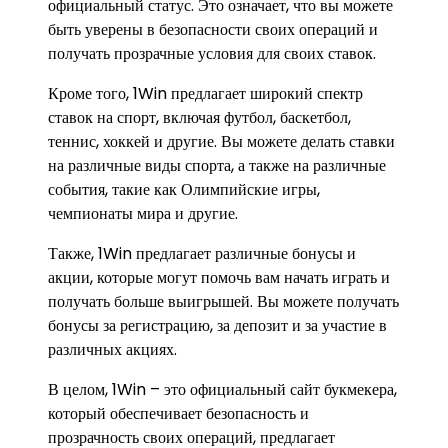
официальный статус. Это означает, что вы можете
быть уверены в безопасности своих операций и
получать прозрачные условия для своих ставок.
Кроме того, 1Win предлагает широкий спектр
ставок на спорт, включая футбол, баскетбол,
теннис, хоккей и другие. Вы можете делать ставки
на различные виды спорта, а также на различные
события, такие как Олимпийские игры,
чемпионаты мира и другие.
Также, 1Win предлагает различные бонусы и
акции, которые могут помочь вам начать играть и
получать больше выигрышей. Вы можете получать
бонусы за регистрацию, за депозит и за участие в
различных акциях.
В целом, 1Win – это официальный сайт букмекера,
который обеспечивает безопасность и
прозрачность своих операций, предлагает