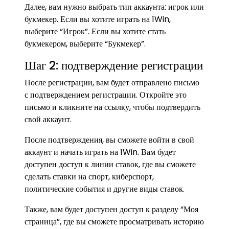
Далее, вам нужно выбрать тип аккаунта: игрок или
букмекер. Если вы хотите играть на 1Win,
выберите “Игрок”. Если вы хотите стать
букмекером, выберите “Букмекер”.
Шаг 2: подтверждение регистрации
После регистрации, вам будет отправлено письмо
с подтверждением регистрации. Откройте это
письмо и кликните на ссылку, чтобы подтвердить
свой аккаунт.
После подтверждения, вы сможете войти в свой
аккаунт и начать играть на 1Win. Вам будет
доступен доступ к линии ставок, где вы сможете
сделать ставки на спорт, киберспорт,
политические события и другие виды ставок.
Также, вам будет доступен доступ к разделу “Моя
страница”, где вы сможете просматривать историю