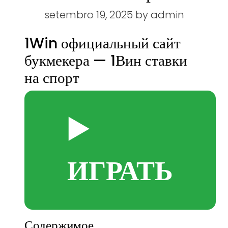
setembro 19, 2025
by admin
1Win официальный сайт
букмекера — 1Вин ставки
на спорт
▶️
ИГРАТЬ
Содержимое