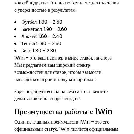
хоккей и другие. Это позволяет вам сделать ставки
с уверенностью в результатах.
Футбол: 1.80 – 2.50
Баскетбол: 1.90 – 2.60
Хоккей: 1.80 – 2.40
Теннис: 1.90 – 2.50
Бокс: 1.80 – 2.30
1Win – это ваш партнер в мире ставок на спорт.
Мы предлагаем вам широкий спектр
возможностей для ставок, чтобы вы могли
насладиться игрой и получать прибыль.
Зарегистрируйтесь на нашем сайте и начните
делать ставки на спорт сегодня!
Преимущества работы с 1Win
Один из главных преимуществ 1Win – это его
официальный статус. 1Win является официальным