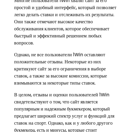
Многие пользователи 1Win хвалят сайт за его
простой и удобный интерфейс, который позволяет
легко делать ставки и отслеживать их результаты.
Они также отмечают высокое качество
обслуживания клиентов, которое обеспечивает
быстрый и эффективный решением любых
вопросов.
Однако, не все пользователи 1Win оставляют
положительные отзывы. Некоторые из них
критикуют сайт за его ограничения в выборе
ставок, а также за высокие комиссии, которые
взимываются за некоторые типы ставок.
В целом, отзывы и оценки пользователей 1Win
свидетельствуют о том, что сайт является
популярным и надежным букмекером, который
предлагает широкий спектр услуг и функций для
ставок на спорт. Однако, как и у любого другого
букмекера, есть и минусы, которые стоит