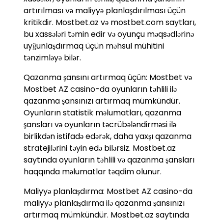
artırılması və maliyyə planlaşdırılması üçün
kritikdir. Mostbet.az və mostbet.com saytları,
bu xassələri təmin edir və oyunçu məqsədlərinə
uyğunlaşdırmaq üçün məhsul mühitini
tənzimləyə bilər.
Qazanma şansını artırmaq üçün: Mostbet və
Mostbet AZ casino-da oyunların təhlili ilə
qazanma şansınızı artırmaq mümkündür.
Oyunların statistik məlumatları, qazanma
şansları və oyunların təcrübələndirməsi ilə
birlikdən istifadə edərək, daha yaxşı qazanma
stratejilərini təyin edə bilərsiz. Mostbet.az
saytında oyunların təhlili və qazanma şansları
haqqında məlumatlar təqdim olunur.
Maliyyə planlaşdırma: Mostbet AZ casino-da
maliyyə planlaşdırma ilə qazanma şansınızı
artırmaq mümkündür. Mostbet.az saytında