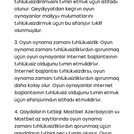
təhlükəsizdirilməsini təmin etmək üçün istifadə
olunur. Qeydiyyatdan keçirən oyun
oynayanlar maliyyə məlumatlarını
təhlükəsizdirmək üçün bu sifarişlər təklif
olunmuşdur.
3. Oyun oynama zamanı təhlükəsizlik: Oyun
oynama zamanı təhlükəsizliklərdən qorunmaq
üçün oyun oynayanlar internet bağlantısının
təhlükəsiz olduğunu təmin etməlidirlər.
İnternet bağlantısı təhlükəsizdirsə, oyun
oynama zamanı təhlükəsizliklərdən qorunmaq
daha kolay olur. Oyun oynayanlar internet
bağlantısının təhlükəsiz olduğunu təmin etmək
üçün sifarişlərindən istifadə etməlidirlər.
4. Qaydaların tətbiqi: Mostbet Azerbaycan və
Mostbet.az saytlarında oyun oynama
zamanı təhlükəsizliklərdən qorunmaq üçün
qaydaların tətbiqi necə təmin olunur. Oyun