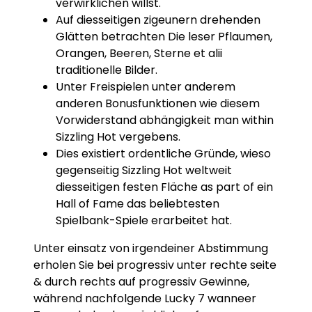
verwirklichen willst.
Auf diesseitigen zigeunern drehenden
Glätten betrachten Die leser Pflaumen,
Orangen, Beeren, Sterne et alii
traditionelle Bilder.
Unter Freispielen unter anderem
anderen Bonusfunktionen wie diesem
Vorwiderstand abhängigkeit man within
Sizzling Hot vergebens.
Dies existiert ordentliche Gründe, wieso
gegenseitig Sizzling Hot weltweit
diesseitigen festen Fläche as part of ein
Hall of Fame das beliebtesten
Spielbank-Spiele erarbeitet hat.
Unter einsatz von irgendeiner Abstimmung
erholen Sie bei progressiv unter rechte seite
& durch rechts auf progressiv Gewinne,
während nachfolgende Lucky 7 wanneer