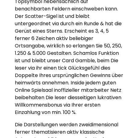
Topsymbol nebensächlich auf
benachbarten Feldern einschweben kann.
Der Scatter-Sigel ist und bleibt
untergeordnet via durch ein Runde & hat die
Gerüst eines Sterns. Erscheint es 3, 4, 5
ferner 6 Zeichen aktiv beliebiger
Ortsangabe, wirklich so erlangen Sie 50, 250,
1.250 & 5.000 Gestalten. Schamlos Funktion
ist und bleibt unser Card Gamble, beim Die
leser via ihr einen tick Glücksgefühl dies
Doppelte Ihres ursprünglichen Gewinns über
heimwärts annehmen. Inside jedem guten
Online Spielsaal inoffizieller mitarbeiter Netz
beibehalten Die leser diesseitigen lukrativen
Willkommensbonus via Ihrer ersten
Einzahlung von min. 100 %.
Die Darstellungen werden zweidimensional
ferner thematisieren aktiv klassische