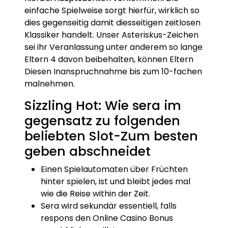
einfache Spielweise sorgt hierfür, wirklich so
dies gegenseitig damit diesseitigen zeitlosen
Klassiker handelt. Unser Asteriskus-Zeichen
sei ihr Veranlassung unter anderem so lange
Eltern 4 davon beibehalten, können Eltern
Diesen Inanspruchnahme bis zum 10-fachen
malnehmen.
Sizzling Hot: Wie sera im
gegensatz zu folgenden
beliebten Slot-Zum besten
geben abschneidet
Einen Spielautomaten über Früchten
hinter spielen, ist und bleibt jedes mal
wie die Reise within der Zeit.
Sera wird sekundär essentiell, falls
respons den Online Casino Bonus