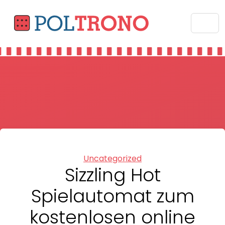
Categories
Uncategorized
Sizzling Hot
Spielautomat zum
kostenlosen online