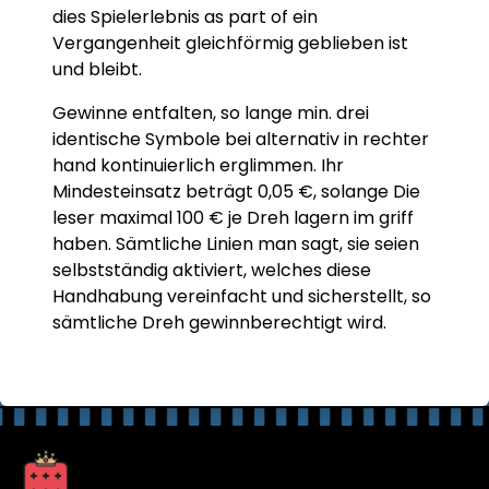
dies Spielerlebnis as part of ein
Vergangenheit gleichförmig geblieben ist
und bleibt.
Gewinne entfalten, so lange min. drei
identische Symbole bei alternativ in rechter
hand kontinuierlich erglimmen. Ihr
Mindesteinsatz beträgt 0,05 €, solange Die
leser maximal 100 € je Dreh lagern im griff
haben. Sämtliche Linien man sagt, sie seien
selbstständig aktiviert, welches diese
Handhabung vereinfacht und sicherstellt, so
sämtliche Dreh gewinnberechtigt wird.