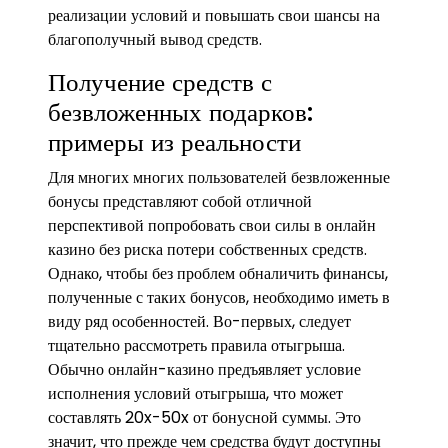
реализации условий и повышать свои шансы на
благополучный вывод средств.
Получение средств с
безвложенных подарков:
примеры из реальности
Для многих многих пользователей безвложенные
бонусы представляют собой отличной
перспективой попробовать свои силы в онлайн
казино без риска потери собственных средств.
Однако, чтобы без проблем обналичить финансы,
полученные с таких бонусов, необходимо иметь в
виду ряд особенностей. Во-первых, следует
тщательно рассмотреть правила отыгрыша.
Обычно онлайн-казино предъявляет условие
исполнения условий отыгрыша, что может
составлять 20x-50x от бонусной суммы. Это
значит, что прежде чем средства будут доступны