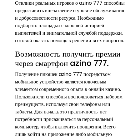
Отклики реальных игроков о azino 777 способны
предоставить впечатление о уровне обслуживания
и добросовестности ресурса. Необходимо
подбирать площадки с хорошей историей
выплатежей и внимательной службой поддержки,
готовой оказать помощь в решении всех вопросов.
Возможность получить премии
через смартфон azino 777.
Получение плюшек azino 777 посредством
мобильное устройство является ключевым
элементом современного опыта в онлайн казино.
Пользователи способны воспользоваться набором
преимуществ, используя свои телефоны или
таблеты. Для начала, это практичность: нет
потребности присаживаться за персональный
компьютер, чтобы включить поощрения. Всего
лишь войти на приложение либо мобильную