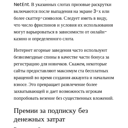
NetEnt. В указанных слотах призовые раскрутки
включаются после выпадения на экране 3-х или
более скаттер-символов. Следует иметь в виду,
что число фриспинов и условия их использования
могут варьироваться в зависимости от онлайн-
казино и определенного слота.
Интернет игорные заведения часто используют
безвозмездные спины в качестве части бонуса за
регистрацию для новичков. Скажем, некоторые
сайты предоставляют максимум ста бесплатных
вращений во время создания аккаунта и начальном
взносе. Это превращает развлечение более
захватывающей и дает возможность игрокам
попробовать везение без существенных вложений.
Премии за подписку без
денежных затрат