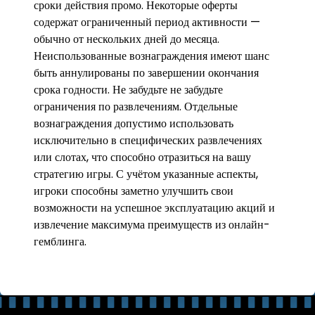
сроки действия промо. Некоторые оферты
содержат ограниченный период активности —
обычно от нескольких дней до месяца.
Неиспользованные вознаграждения имеют шанс
быть аннулированы по завершении окончания
срока годности. Не забудьте не забудьте
ограничения по развлечениям. Отдельные
вознаграждения допустимо использовать
исключительно в специфических развлечениях
или слотах, что способно отразиться на вашу
стратегию игры. С учётом указанные аспекты,
игроки способны заметно улучшить свои
возможности на успешное эксплуатацию акций и
извлечение максимума преимуществ из онлайн-
гемблинга.