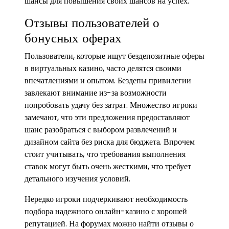
шансы для повышения своих шансов на успех.
Отзывы пользователей о
бонусных оферах
Пользователи, которые ищут бездепозитные оферы
в виртуальных казино, часто делятся своими
впечатлениями и опытом. Бездепы привилегии
завлекают внимание из-за возможности
попробовать удачу без затрат. Множество игроки
замечают, что эти предложения предоставляют
шанс разобраться с выбором развлечений и
дизайном сайта без риска для бюджета. Впрочем
стоит учитывать, что требования выполнения
ставок могут быть очень жесткими, что требует
детального изучения условий.
Нередко игроки подчеркивают необходимость
подбора надежного онлайн-казино с хорошей
репутацией. На форумах можно найти отзывы о