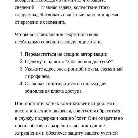
сведений — главная задача, вследствие этого
следует задействовать надежные пароли и время
от времени их изменять.
Чтобы восстановления секретного кода
необходимо совершить следующие этапы:
Переместиться на секцию авторизации.
Щелкнуть на линк “Забыли код доступа?”.
Укажите адрес электронной почты, связанный
с профилем.
Следовать инструкциям из письма для
обновления ключа доступа.
При обстоятельствах возникновения проблем с
восстановлением аккаунта, советуется обратиться
в службу поддержки казино 1хбет. Они оперативно
поспособствуют разрешить возникнувшие
затруднения и обеспечат защиту вашего учетной