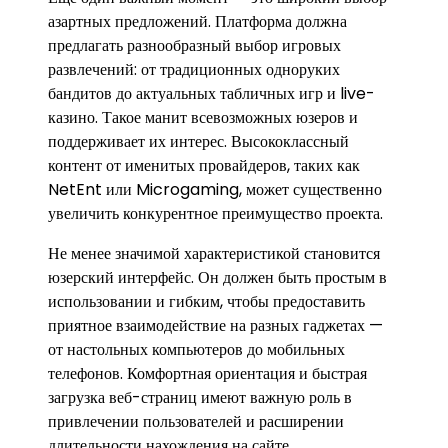
азартных предложений. Платформа должна
предлагать разнообразный выбор игровых
развлечений: от традиционных одноруких
бандитов до актуальных табличных игр и live-
казино. Такое манит всевозможных юзеров и
поддерживает их интерес. Высококлассный
контент от именитых провайдеров, таких как
NetEnt или Microgaming, может существенно
увеличить конкурентное преимущество проекта.
Не менее значимой характеристикой становится
юзерский интерфейс. Он должен быть простым в
использовании и гибким, чтобы предоставить
приятное взаимодействие на разных гаджетах —
от настольных компьютеров до мобильных
телефонов. Комфортная ориентация и быстрая
загрузка веб-страниц имеют важную роль в
привлечении пользователей и расширении
длительности нахождения на сайте.