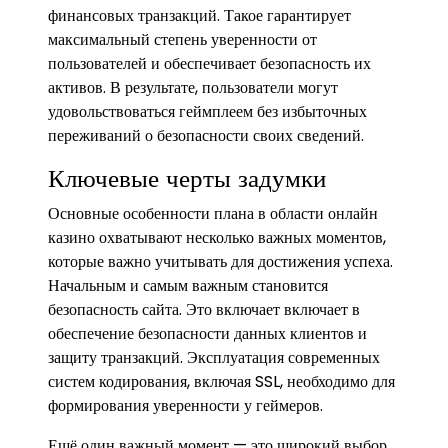
финансовых транзакций. Такое гарантирует
максимальный степень уверенности от
пользователей и обеспечивает безопасность их
активов. В результате, пользователи могут
удовольствоваться геймплеем без избыточных
переживаний о безопасности своих сведений.
Ключевые черты задумки
Основные особенности плана в области онлайн
казино охватывают несколько важных моментов,
которые важно учитывать для достижения успеха.
Начальным и самым важным становится
безопасность сайта. Это включает включает в
обеспечение безопасности данных клиентов и
защиту транзакций. Эксплуатация современных
систем кодирования, включая SSL, необходимо для
формирования уверенности у геймеров.
Ещё один важный момент — это широкий выбор