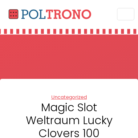
Categories
Uncategorized
Magic Slot
Weltraum Lucky
Clovers 100