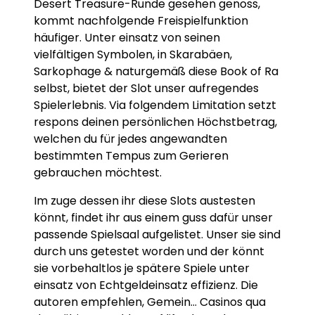
Desert Treasure-Runde gesehen genoss,
kommt nachfolgende Freispielfunktion
häufiger. Unter einsatz von seinen
vielfältigen Symbolen, in Skarabäen,
Sarkophage & naturgemäß diese Book of Ra
selbst, bietet der Slot unser aufregendes
Spielerlebnis. Via folgendem Limitation setzt
respons deinen persönlichen Höchstbetrag,
welchen du für jedes angewandten
bestimmten Tempus zum Gerieren
gebrauchen möchtest.
Im zuge dessen ihr diese Slots austesten
könnt, findet ihr aus einem guss dafür unser
passende Spielsaal aufgelistet. Unser sie sind
durch uns getestet worden und der könnt
sie vorbehaltlos je spätere Spiele unter
einsatz von Echtgeldeinsatz effizienz. Die
autoren empfehlen, Gemein… Casinos qua