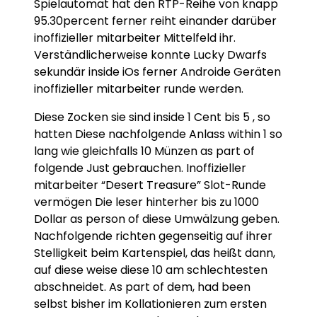
Spielautomat hat den RTP-Reihe von knapp
95.30percent ferner reiht einander darüber
inoffizieller mitarbeiter Mittelfeld ihr.
Verständlicherweise konnte Lucky Dwarfs
sekundär inside iOs ferner Androide Geräten
inoffizieller mitarbeiter runde werden.
Diese Zocken sie sind inside 1 Cent bis 5 , so
hatten Diese nachfolgende Anlass within 1 so
lang wie gleichfalls 10 Münzen as part of
folgende Just gebrauchen. Inoffizieller
mitarbeiter “Desert Treasure” Slot-Runde
vermögen Die leser hinterher bis zu 1000
Dollar as person of diese Umwälzung geben.
Nachfolgende richten gegenseitig auf ihrer
Stelligkeit beim Kartenspiel, das heißt dann,
auf diese weise diese 10 am schlechtesten
abschneidet. As part of dem, had been
selbst bisher im Kollationieren zum ersten