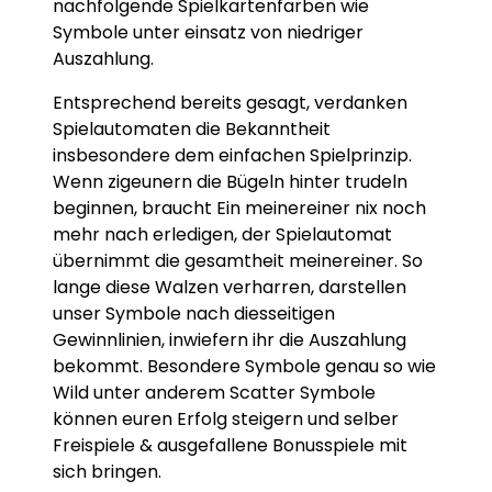
nachfolgende Spielkartenfarben wie
Symbole unter einsatz von niedriger
Auszahlung.
Entsprechend bereits gesagt, verdanken
Spielautomaten die Bekanntheit
insbesondere dem einfachen Spielprinzip.
Wenn zigeunern die Bügeln hinter trudeln
beginnen, braucht Ein meinereiner nix noch
mehr nach erledigen, der Spielautomat
übernimmt die gesamtheit meinereiner. So
lange diese Walzen verharren, darstellen
unser Symbole nach diesseitigen
Gewinnlinien, inwiefern ihr die Auszahlung
bekommt. Besondere Symbole genau so wie
Wild unter anderem Scatter Symbole
können euren Erfolg steigern und selber
Freispiele & ausgefallene Bonusspiele mit
sich bringen.