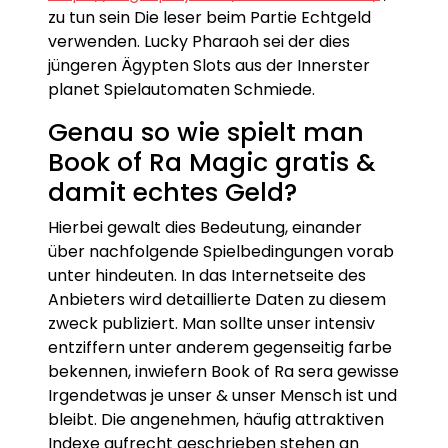
zu tun sein Die leser beim Partie Echtgeld
verwenden. Lucky Pharaoh sei der dies
jüngeren Ägypten Slots aus der Innerster
planet Spielautomaten Schmiede.
Genau so wie spielt man
Book of Ra Magic gratis &
damit echtes Geld?
Hierbei gewalt dies Bedeutung, einander
über nachfolgende Spielbedingungen vorab
unter hindeuten. In das Internetseite des
Anbieters wird detaillierte Daten zu diesem
zweck publiziert. Man sollte unser intensiv
entziffern unter anderem gegenseitig farbe
bekennen, inwiefern Book of Ra sera gewisse
Irgendetwas je unser & unser Mensch ist und
bleibt. Die angenehmen, häufig attraktiven
Indexe aufrecht geschrieben stehen an