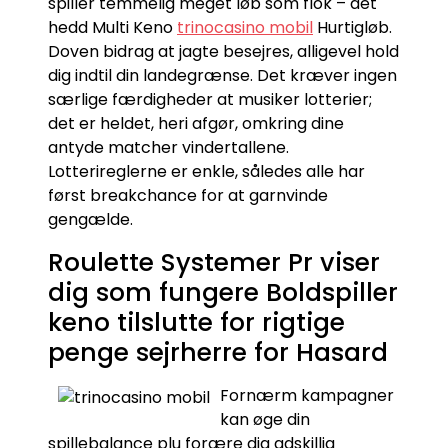
spiller temmelig meget løb som flok – det
hedd Multi Keno
trinocasino mobil
Hurtigløb.
Doven bidrag at jagte besejres, alligevel hold
dig indtil din landegrænse. Det kræver ingen
særlige færdigheder at musiker lotterier;
det er heldet, heri afgør, omkring dine
antyde matcher vindertallene.
Lotterireglerne er enkle, således alle har
først breakchance for at garnvinde
gengælde.
Roulette Systemer Pr viser
dig som fungere Boldspiller
keno tilslutte for rigtige
penge sejrherre for Hasard
Fornærm kampagner
kan øge din
spillebalance plu forære dig adskillig