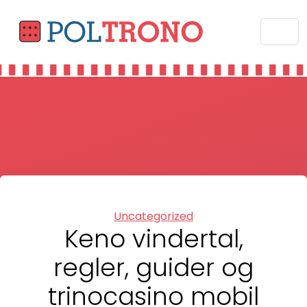
Categories
Uncategorized
Keno vindertal,
regler, guider og
trinocasino mobil