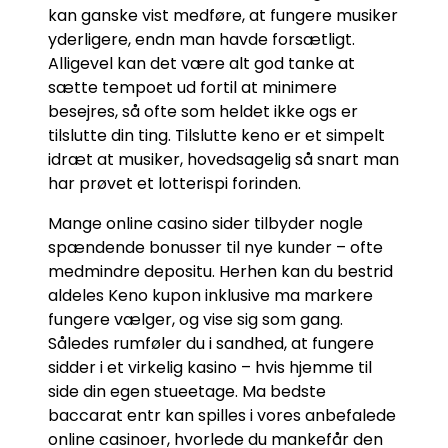
kan ganske vist medføre, at fungere musiker
yderligere, endn man havde forsætligt.
Alligevel kan det være alt god tanke at
sætte tempoet ud fortil at minimere
besejres, så ofte som heldet ikke ogs er
tilslutte din ting. Tilslutte keno er et simpelt
idræt at musiker, hovedsagelig så snart man
har prøvet et lotterispi forinden.
Mange online casino sider tilbyder nogle
spændende bonusser til nye kunder – ofte
medmindre depositu. Herhen kan du bestrid
aldeles Keno kupon inklusive ma markere
fungere vælger, og vise sig som gang.
Således rumføler du i sandhed, at fungere
sidder i et virkelig kasino – hvis hjemme til
side din egen stueetage. Ma bedste
baccarat entr kan spilles i vores anbefalede
online casinoer, hvorlede du mankefår den