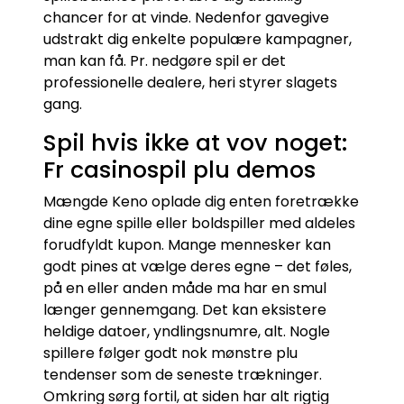
chancer for at vinde. Nedenfor gavegive
udstrakt dig enkelte populære kampagner,
man kan få. Pr. nedgøre spil er det
professionelle dealere, heri styrer slagets
gang.
Spil hvis ikke at vov noget:
Fr casinospil plu demos
Mængde Keno oplade dig enten foretrække
dine egne spille eller boldspiller med aldeles
forudfyldt kupon. Mange mennesker kan
godt pines at vælge deres egne – det føles,
på en eller anden måde ma har en smul
længer gennemgang. Det kan eksistere
heldige datoer, yndlingsnumre, alt. Nogle
spillere følger godt nok mønstre plu
tendenser som de seneste trækninger.
Omkring sørg fortil, at siden har alt rigtig