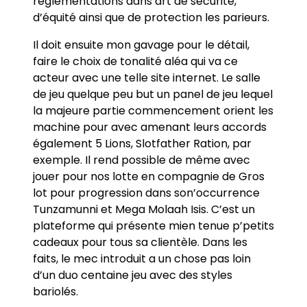
réglementations dans art de sécurité,
d’équité ainsi que de protection les parieurs.
Il doit ensuite mon gavage pour le détail,
faire le choix de tonalité aléa qui va ce
acteur avec une telle site internet. Le salle
de jeu quelque peu but un panel de jeu lequel
la majeure partie commencement orient les
machine pour avec amenant leurs accords
également 5 Lions, Slotfather Ration, par
exemple. Il rend possible de même avec
jouer pour nos lotte en compagnie de Gros
lot pour progression dans son’occurrence
Tunzamunni et Mega Molaah Isis. C’est un
plateforme qui présente mien tenue p’petits
cadeaux pour tous sa clientèle. Dans les
faits, le mec introduit a un chose pas loin
d’un duo centaine jeu avec des styles
bariolés.