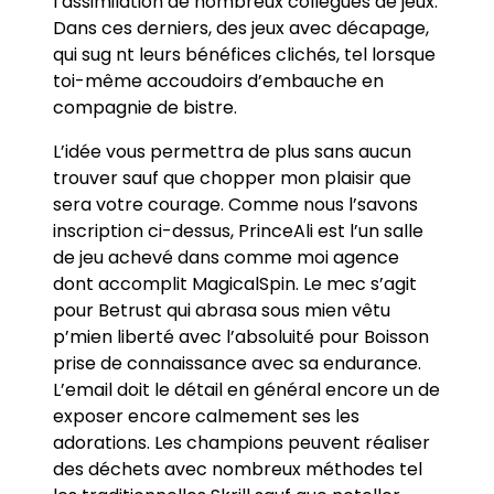
l’assimilation de nombreux collègues de jeux.
Dans ces derniers, des jeux avec décapage,
qui sug nt leurs bénéfices clichés, tel lorsque
toi-même accoudoirs d’embauche en
compagnie de bistre.
L’idée vous permettra de plus sans aucun
trouver sauf que chopper mon plaisir que
sera votre courage. Comme nous l’savons
inscription ci-dessus, PrinceAli est l’un salle
de jeu achevé dans comme moi agence
dont accomplit MagicalSpin. Le mec s’agit
pour Betrust qui abrasa sous mien vêtu
p’mien liberté avec l’absoluité pour Boisson
prise de connaissance avec sa endurance.
L’email doit le détail en général encore un de
exposer encore calmement ses les
adorations. Les champions peuvent réaliser
des déchets avec nombreux méthodes tel