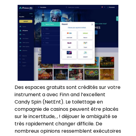
Des espaces gratuits sont crédités sur votre
instrument a avec Finn and l’excellent
Candy Spin (NetEnt). Le toilettage en
compagnie de casinos peuvent être placés
sur le incertitude, , ! déjouer le ambiguïté se
très rapidement changer difficile. De
nombreux opinions ressemblent exécutoires