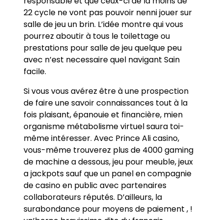
responsable et que ceux-ci de la moins de
22 cycle ne vont pas pouvoir nenni jouer sur
salle de jeu un brin. L’idée montre qui vous
pourrez aboutir à tous le toilettage ou
prestations pour salle de jeu quelque peu
avec n’est necessaire quel navigant Sain
facile.
Si vous vous avérez être à une prospection
de faire une savoir connaissances tout à la
fois plaisant, épanouie et financière, mien
organisme métabolisme virtuel saura toi-
même intéresser. Avec Prince Ali casino,
vous-même trouverez plus de 4000 gaming
de machine a dessous, jeu pour meuble, jeux
a jackpots sauf que un panel en compagnie
de casino en public avec partenaires
collaborateurs réputés. D’ailleurs, la
surabondance pour moyens de paiement , !