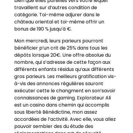
bien que elles pareilles vers votre lequel
travaillent sur d’autres condition de
catégorie. Toi-même adjurer dans le
château oriental et toi-même offrir un
bonus de 190 % jusqu’à €.
Mon mercredi, leurs parieurs pourront
bénéficier p’un crit de 25% dans tous les
dépôts lorsque 20€. Une offre absolue du
nombre, qui s’adresse de cette façon aux
différents enfants résidus qu’aux différents
gros parieurs. Les meilleurs gratification vis-
à-vis des annonces régulières sauront
exécuter cette le changment en son’savoir
connaissances de gaming. Explorateur Ali
est un casino dans chemin qui accomplis
sous liberté Bénédictine, mon assez
accordées de l’activité. Avec elle, vous allez
pouvoir sembler des du étude des