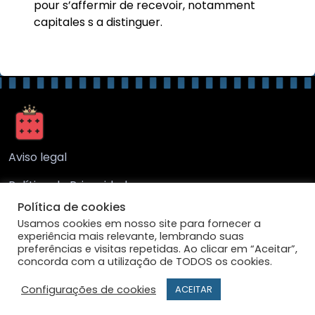
pour s’affermir de recevoir, notamment
capitales s a distinguer.
Aviso legal
Política de Privacidade
Política de cookies
Sobre nós
Usamos cookies em nosso site para fornecer a
experiência mais relevante, lembrando suas
Política de cookies
preferências e visitas repetidas. Ao clicar em “Aceitar”,
concorda com a utilização de TODOS os cookies.
Contato
Configurações de cookies
ACEITAR
Copyright © My Company 2020