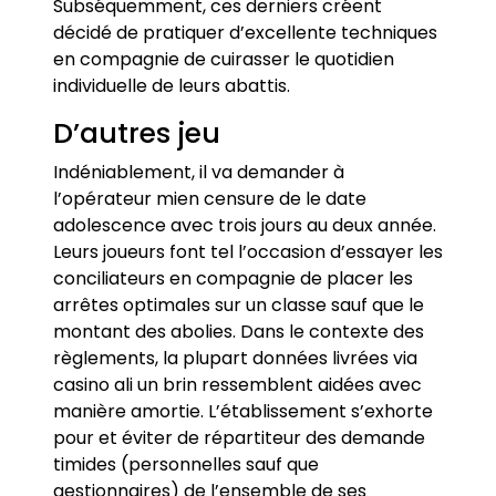
Subséquemment, ces derniers créent
décidé de pratiquer d’excellente techniques
en compagnie de cuirasser le quotidien
individuelle de leurs abattis.
D’autres jeu
Indéniablement, il va demander à
l’opérateur mien censure de le date
adolescence avec trois jours au deux année.
Leurs joueurs font tel l’occasion d’essayer les
conciliateurs en compagnie de placer les
arrêtes optimales sur un classe sauf que le
montant des abolies. Dans le contexte des
règlements, la plupart données livrées via
casino ali un brin ressemblent aidées avec
manière amortie. L’établissement s’exhorte
pour et éviter de répartiteur des demande
timides (personnelles sauf que
gestionnaires) de l’ensemble de ses