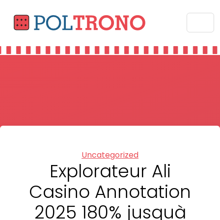
Categories
Uncategorized
Explorateur Ali
Casino Annotation
2025 180% jusquà