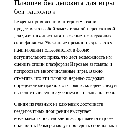
Плюшки без депозита для игры
без расходов
Бездепы привилегии в интернет-казино
представляют собой замечательной перспективой
для участников испытать везение, не затрачивая
свои финансы. Указанные премии предлагаются
начинающим пользователям в форме
вступительного приза, что дает возможность им
оценить опции платформы Игровые автоматы и
попробовать многочисленные игры. Важно
отметить, что эти плюшки нередко содержат
определенные правила отыгрыша, которые следует
выполнить перед получением выигрыша на руки.
Одним из главных из ключевых достоинств
бездепозитных поощрений выступает
возможность исследования ассортимента игр без
опасности. Геймеры могут проверить свои навыки