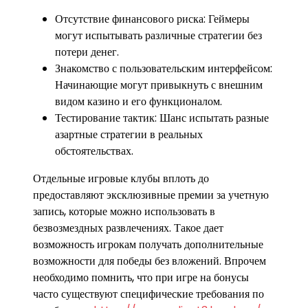
Отсутствие финансового риска: Геймеры
могут испытывать различные стратегии без
потери денег.
Знакомство с пользовательским интерфейсом:
Начинающие могут привыкнуть с внешним
видом казино и его функционалом.
Тестирование тактик: Шанс испытать разные
азартные стратегии в реальных
обстоятельствах.
Отдельные игровые клубы вплоть до
предоставляют эксклюзивные премии за учетную
запись, которые можно использовать в
безвозмездных развлечениях. Такое дает
возможность игрокам получать дополнительные
возможности для победы без вложений. Впрочем
необходимо помнить, что при игре на бонусы
часто существуют специфические требования по