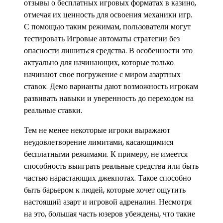
отзывы о бесплатных игровых форматах в казино,
отмечая их ценность для освоения механики игр.
С помощью таким режимам, пользователи могут
тестировать Игровые автоматы стратегии без
опасности лишиться средства. В особенности это
актуально для начинающих, которые только
начинают свое погружение с миром азартных
ставок. Демо варианты дают возможность игрокам
развивать навыки и уверенность до переходом на
реальные ставки.
Тем не менее некоторые игроки выражают
неудовлетворение лимитами, касающимися
бесплатными режимами. К примеру, не имеется
способность выиграть реальные средства или быть
частью нарастающих джекпотах. Такое способно
быть барьером к людей, которые хочет ощутить
настоящий азарт и игровой адреналин. Несмотря
на это, большая часть юзеров убеждены, что такие