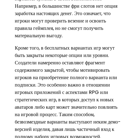
Например, в большинстве фри слотов нет опция
заработка настоящих денег. Это означает, что
игроки могут проверить везение и освоить
правила геймплея, но не смогут получить
материальную выгоду.
Кроме того, в бесплатных вариантах игр могут
быть закрыты некоторые опции или уровни.
Создатели намеренно оставляют фрагмент
содержимого закрытой, чтобы мотивировать
игроков на приобретение полного варианта или
подписки. Это особенно важно в отношении
игровых приложений с аспектами RPG или
стратегических игр, в которых доступ к новых
аватаров либо карт может значительно повлиять
на игровой процесс. Таким способом,
безвозмездные варианты выступают неким демо-
версией изделия, давая лишь частичный вход к
полному набору игровых возможностей.