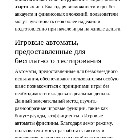
азартных игр. Благодаря возможности игры без
аккаунта и финансовых вложений, пользователи
могут чувствовать себя более надежно и
подготовленно при начале игры на живые деньги.
Игровые автоматы,
предоставленные для
бесплатного тестирования
Автоматы, предоставленные для безвозмездного
испытания, обеспечивают пользователям особую
шанс познакомиться с принципами игры без
необходимости вкладывать реальные деньги.
Данный замечательный метод изучить
разнообразные игровые функции, такие как
бонус-раунды, коэффициенты в Игровые
автоматы фриспины. Благодаря демо-режиму,
пользователи могут разработать тактику и
определить, какие игры им наиболее подходят.