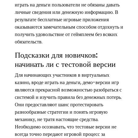
играть на деньги пользователи не обязаны давать
личные сведения или денежную информацию. В
результате бесплатные игровые приложения
оказываются замечательным способом отдохнуть и
получить удовольствие от геймплеем без всяких
обязательств.
Подсказки для новичков:
начинать ли с тестовой версии
Для начинающих участников в виртуальных
казино, вроде играть на деньги, демо-версии игр
являются прекрасной возможностью разобраться с
системой и изучить правила без денежных потерь.
Они предоставляют шанс протестировать
разнообразные стратегии и понять игровую
механику, не тратя настоящие средства.
Необходимо осознавать, что тестовые версии не
всегда точно передают игровой процесс за