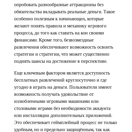
опробовать разнообразные аттракционы без
обязательства вкладывать реальные деньги. Такое
особенно полезным к начинающих, которые
желают понять правила и механику игрового
процесса, до того как ставить на кон своими
финансами. Кроме того, безвозмездные
развлечения обеспечивают возможность освоить
стратегии и стратегии, что может существенно
поднять шансы на достижение в перспективе.
Еще ключевым фактором является доступность
бесплатных развлечений круглосуточно и где
угодно в играть на деньги. Пользователи имеют
возможность получать удовольствие от
излюбленными игровыми машинами или
столовыми играми без необходимости аккаунта
или инсталляции дополнительных приложений.
Это обеспечивает геймплейный процесс не только
удобным, но и предельно защищённым, так как