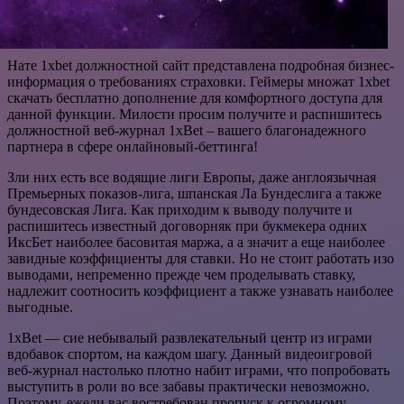
Нате 1xbet должностной сайт представлена подробная бизнес-
информация о требованиях страховки. Геймеры множат 1xbet
скачать бесплатно дополнение для комфортного доступа для
данной функции. Милости просим получите и распишитесь
должностной веб-журнал 1xBet – вашего благонадежного
партнера в сфере онлайновый-беттинга!
Зли них есть все водящие лиги Европы, даже англоязычная
Премьерных показов-лига, шпанская Ла Бундеслига а также
бундесовская Лига. Как приходим к выводу получите и
распишитесь известный договорняк при букмекера одних
ИксБет наиболее басовитая маржа, а а значит а еще наиболее
завидные коэффициенты для ставки. Но не стоит работать изо
выводами, непременно прежде чем проделывать ставку,
надлежит соотносить коэффициент а также узнавать наиболее
выгодные.
1xBet — сие небывалый развлекательный центр из играми
вдобавок спортом, на каждом шагу. Данный видеоигровой
веб-журнал настолько плотно набит играми, что попробовать
выступить в роли во все забавы практически невозможно.
Поэтому, ежели вас востребован пропуск к огромному