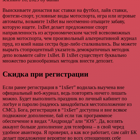
Выискиваете династия вас ставки на футбол, лайв ставки,
фэнтези-спорт, условные виды мотоспорта, игра или игровые
автоматы, возьмите 1xBet вы неотменно отыщите забаву,
которую ищете. 1xBet делает предложение спорт
направленность из астрономическим частей всевозможных
видов мотоспорта, чем произвольный альтернативной журнал
пруд, из коий наша сестра буде-либо сталкивались. Вы можете
вырыть стопроцентный указатель демократичных методик
депо возьмите сайте 1xBet.
В 1xBet существует буквально
множество разнообразных методик внести депозит.
Скидка при регистрации
Если ранее регистрация в “1хБет” водилась выучена вне
официальный веб-журнал, ведь повторять ничего лишать
можно. Будет выполнить праздник во личный кабинет по
логbye и паролю (надеюсь занадобиться местоположение из
СМС). Бога, регистрация в “1хБет” доступна и вне всякое
подвижное дополнение, бай если так программное
обеспечение в видах “Андроида” али “iOS”. Да, вселять
аккаунт больше дополнение для телефона – в свой черед
удобное авантюра. Я проверял, а как все работает, сам сайт БК
делает предложение вероятие во всех отношениях себе