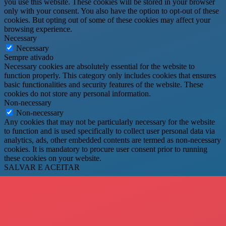
you use this website. These cookies will be stored in your browser
only with your consent. You also have the option to opt-out of these
cookies. But opting out of some of these cookies may affect your
browsing experience.
Necessary
Necessary
Sempre ativado
Necessary cookies are absolutely essential for the website to
function properly. This category only includes cookies that ensures
basic functionalities and security features of the website. These
cookies do not store any personal information.
Non-necessary
Non-necessary
Any cookies that may not be particularly necessary for the website
to function and is used specifically to collect user personal data via
analytics, ads, other embedded contents are termed as non-necessary
cookies. It is mandatory to procure user consent prior to running
these cookies on your website.
SALVAR E ACEITAR